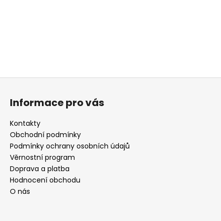
a
j
í
t
?
Z
á
Informace pro vás
p
HLEDAT
a
Kontakty
t
Obchodní podmínky
í
Podmínky ochrany osobních údajů
D
Věrnostní program
o
Doprava a platba
p
Hodnocení obchodu
o
O nás
r
u