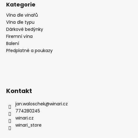
č
Kategorie
u
j
Vína dle vinařů
e
Vína dle typu
m
Dárkové bedýnky
e
Firemní vína
Balení
Předplatné a poukazy
RIESLING
MOSEL
N°1,
SUCHÉ,
WEINGUT
KÖWERICH
255
Kontakt
Kč
jan.waloschek
@
winari.cz
774280245
winari.cz
winari_store