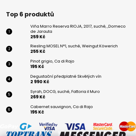
Top 6 produktů
Viňa Marro Reserva RIOJA, 2017, suché, ,Domeco
de Jarauta
259 Kč
Riesling MOSEL N°1, suché, Weingut Köwerich
255 Kč
Pinot grigio, Ca di Rajo
195 Kč
Degustační předplatné Skvělých vín
2 990 Kč
Syrah, DOCG, suché, Fattoria il Muro
269 Kč
Cabernet sauvignon, Ca di Rajo
195 Kč