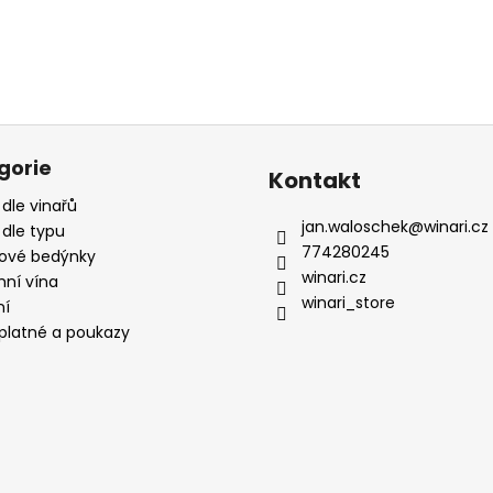
gorie
Kontakt
 dle vinařů
jan.waloschek
@
winari.cz
 dle typu
774280245
ové bedýnky
winari.cz
mní vína
winari_store
ní
platné a poukazy