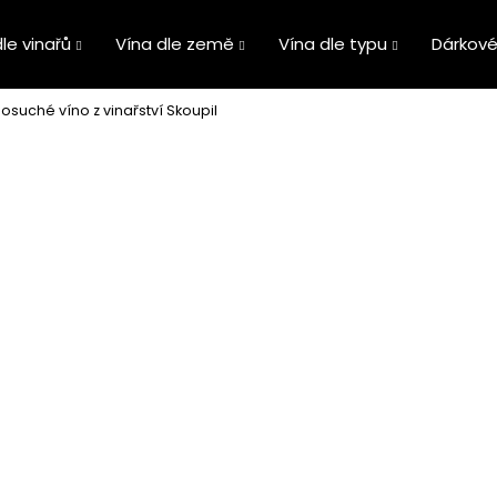
le vinařů
Vína dle země
Vína dle typu
Dárkové
suché víno z vinařství Skoupil