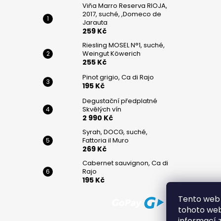
č
Viňa Marro Reserva RIOJA,
u
2017, suché, ,Domeco de
j
Jarauta
259 Kč
e
m
Riesling MOSEL N°1, suché,
e
Weingut Köwerich
255 Kč
Pinot grigio, Ca di Rajo
VIŇA
195 Kč
MARRO
RESERVA
Degustační předplatné
RIOJA,
Skvělých vín
2017,
2 990 Kč
SUCHÉ,
Syrah, DOCG, suché,
,DOMECO
Fattoria il Muro
DE
269 Kč
JARAUTA
Cabernet sauvignon, Ca di
259
Rajo
Kč
195 Kč
RIESLING
MOSEL
Tento web 
N°1,
tohoto webu
SUCHÉ,
informací