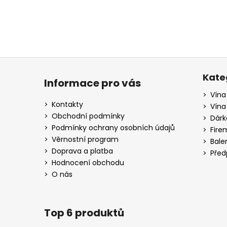
a
j
í
t
Z
?
á
Kate
Informace pro vás
p
Vína
a
Kontakty
Vína
t
Obchodní podmínky
HLEDAT
Dárk
í
Podmínky ochrany osobních údajů
Fire
Věrnostní program
Bale
Doprava a platba
Před
D
Hodnocení obchodu
o
O nás
p
o
r
Top 6 produktů
u