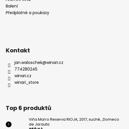
Balení
Předplatné a poukazy
Kontakt
jan.waloschek
@
winari.cz
774280245
winari.cz
winari_store
Top 6 produktů
Viňa Marro Reserva RIOJA, 2017, suché, ,Domeco
de Jarauta