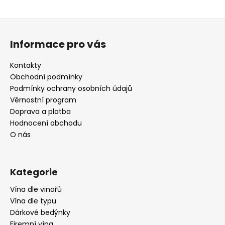
Z
á
Informace pro vás
p
a
Kontakty
t
Obchodní podmínky
í
Podmínky ochrany osobních údajů
Věrnostní program
Doprava a platba
Hodnocení obchodu
O nás
Kategorie
Vína dle vinařů
Vína dle typu
Dárkové bedýnky
Firemní vína