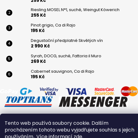
259 Kč
Riesling MOSEL N°1, suché, Weingut Köwerich
255 Kč
Pinot grigio, Ca di Rajo
195 Kč
Degustační předplatné Skvělých vín
2 990 Kč
Syrah, DOCG, suché, Fattoria il Muro
269 Kč
Cabernet sauvignon, Ca di Rajo
195 Kč
Tento web používá soubory cookie. Dalším
Vytvořil Shoptet
procházením tohoto webu vyjadřujete souhlas s jejich
Copyright 2026
Winaři
. Všechna práva vyhrazena.
používáním.. Více informací
zde
.