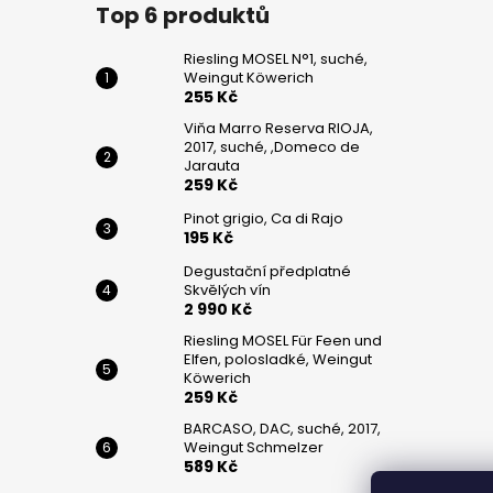
č
Top 6 produktů
u
j
Riesling MOSEL N°1, suché,
e
Weingut Köwerich
m
255 Kč
e
Viňa Marro Reserva RIOJA,
2017, suché, ,Domeco de
Jarauta
259 Kč
RIESLING
MOSEL
Pinot grigio, Ca di Rajo
N°1,
195 Kč
SUCHÉ,
WEINGUT
Degustační předplatné
KÖWERICH
Skvělých vín
255
2 990 Kč
Kč
Riesling MOSEL Für Feen und
Elfen, polosladké, Weingut
VIŇA
Köwerich
MARRO
259 Kč
RESERVA
RIOJA,
BARCASO, DAC, suché, 2017,
2017,
Weingut Schmelzer
SUCHÉ,
589 Kč
,DOMECO