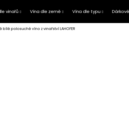
le vinařů
Vína dle země
Vína dle typu
Dárkové
 bílé polosuché víno z vinařství LAHOFER