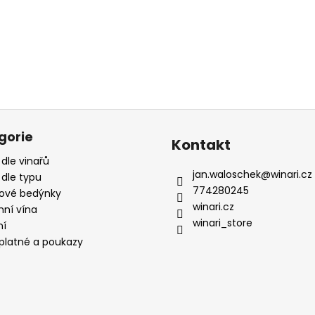
gorie
Kontakt
 dle vinařů
jan.waloschek
@
winari.cz
 dle typu
774280245
ové bedýnky
winari.cz
mní vína
winari_store
ní
platné a poukazy