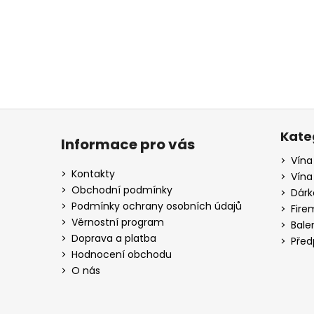
a
j
í
t
?
Z
á
Kate
Informace pro vás
p
Vína
HLEDAT
a
Kontakty
Vína
t
Obchodní podmínky
Dárk
í
Podmínky ochrany osobních údajů
Fire
D
Věrnostní program
Bale
o
Doprava a platba
Před
p
Hodnocení obchodu
o
O nás
r
u