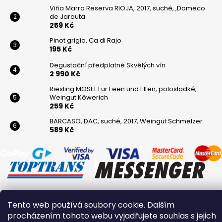
Viňa Marro Reserva RIOJA, 2017, suché, ,Domeco
de Jarauta
259 Kč
Pinot grigio, Ca di Rajo
195 Kč
Degustační předplatné Skvělých vín
2 990 Kč
Riesling MOSEL Für Feen und Elfen, polosladké,
Weingut Köwerich
259 Kč
BARCASO, DAC, suché, 2017, Weingut Schmelzer
589 Kč
Tento web používá soubory cookie. Dalším
Vytvořil Shoptet
procházením tohoto webu vyjadřujete souhlas s jejich