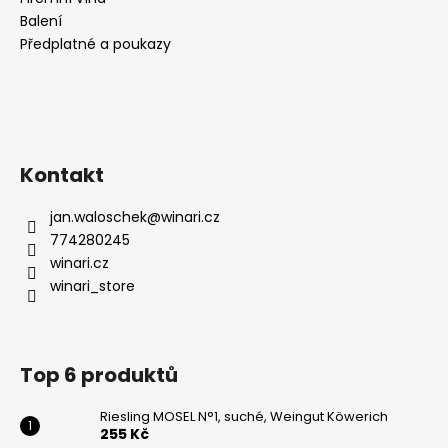
Balení
Předplatné a poukazy
Kontakt
jan.waloschek
@
winari.cz
774280245
winari.cz
winari_store
Top 6 produktů
Riesling MOSEL N°1, suché, Weingut Köwerich
255 Kč