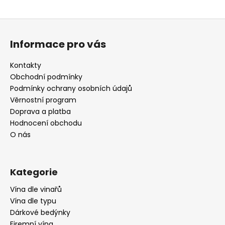
Z
á
Informace pro vás
p
a
Kontakty
t
Obchodní podmínky
í
Podmínky ochrany osobních údajů
Věrnostní program
Doprava a platba
Hodnocení obchodu
O nás
Kategorie
Vína dle vinařů
Vína dle typu
Dárkové bedýnky
Firemní vína