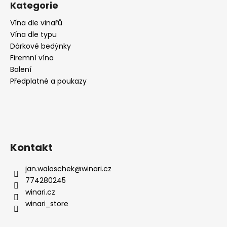
Kategorie
Vína dle vinařů
Vína dle typu
Dárkové bedýnky
Firemní vína
Balení
Předplatné a poukazy
Kontakt
jan.waloschek
@
winari.cz
774280245
winari.cz
winari_store