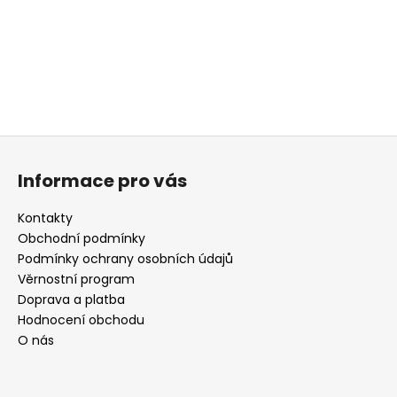
Z
á
Informace pro vás
p
a
Kontakty
t
Obchodní podmínky
í
Podmínky ochrany osobních údajů
Věrnostní program
Doprava a platba
Hodnocení obchodu
O nás