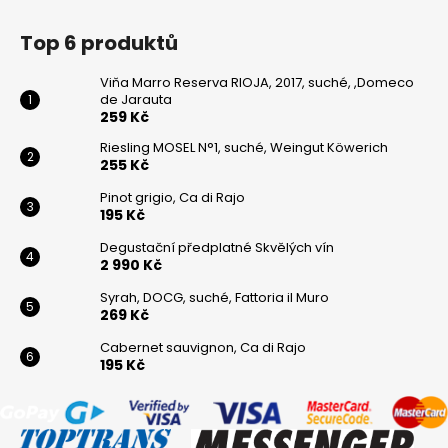
Top 6 produktů
Viňa Marro Reserva RIOJA, 2017, suché, ,Domeco
de Jarauta
259 Kč
Riesling MOSEL N°1, suché, Weingut Köwerich
255 Kč
Pinot grigio, Ca di Rajo
195 Kč
Degustační předplatné Skvělých vín
2 990 Kč
Syrah, DOCG, suché, Fattoria il Muro
269 Kč
Cabernet sauvignon, Ca di Rajo
195 Kč