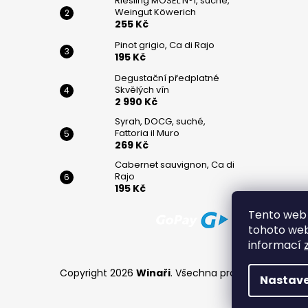
Riesling MOSEL N°1, suché,
Weingut Köwerich
255 Kč
Pinot grigio, Ca di Rajo
195 Kč
Degustační předplatné
Skvělých vín
2 990 Kč
Syrah, DOCG, suché,
Fattoria il Muro
269 Kč
Cabernet sauvignon, Ca di
Rajo
195 Kč
Tento web 
tohoto webu
informací
Copyright 2026
Winaři
. Všechna práva vyhrazena.
Nastave