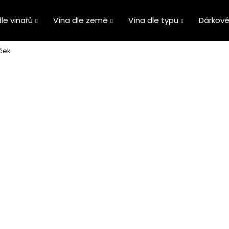
le vinařů
Vína dle země
Vína dle typu
Dárkové
aček