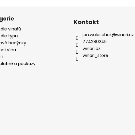
gorie
Kontakt
 dle vinařů
jan.waloschek
@
winari.cz
 dle typu
774280245
ové bedýnky
winari.cz
mní vína
winari_store
ní
platné a poukazy