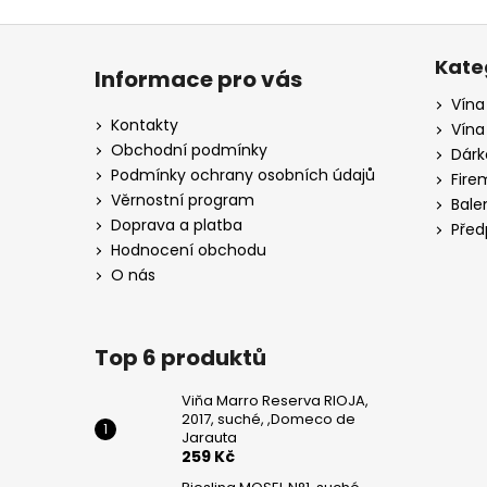
Z
á
Kate
Informace pro vás
p
Vína
a
Kontakty
Vína
t
Obchodní podmínky
Dárk
í
Podmínky ochrany osobních údajů
Fire
Věrnostní program
Bale
Doprava a platba
Před
Hodnocení obchodu
O nás
Top 6 produktů
Viňa Marro Reserva RIOJA,
2017, suché, ,Domeco de
Jarauta
259 Kč