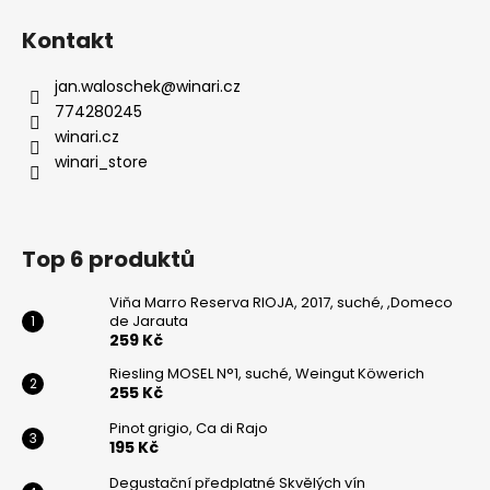
Kontakt
jan.waloschek
@
winari.cz
774280245
winari.cz
winari_store
Top 6 produktů
Viňa Marro Reserva RIOJA, 2017, suché, ,Domeco
de Jarauta
259 Kč
Riesling MOSEL N°1, suché, Weingut Köwerich
255 Kč
Pinot grigio, Ca di Rajo
195 Kč
Degustační předplatné Skvělých vín