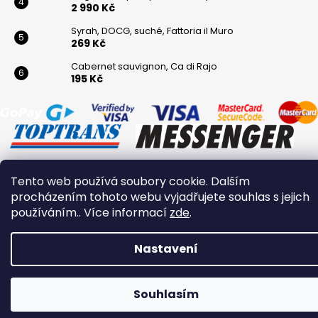
2 990 Kč
Syrah, DOCG, suché, Fattoria il Muro
269 Kč
Cabernet sauvignon, Ca di Rajo
195 Kč
Tento web používá soubory cookie. Dalším
Vytvořil Shoptet
procházením tohoto webu vyjadřujete souhlas s jejich
používáním.. Více informací
zde
.
Copyright 2026
Winaři
. Všechna práva vyhrazena.
Nastavení
Souhlasím