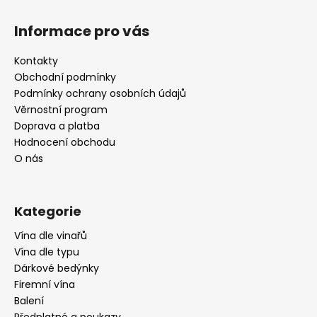
Z
á
Informace pro vás
p
a
Kontakty
t
Obchodní podmínky
í
Podmínky ochrany osobních údajů
Věrnostní program
Doprava a platba
Hodnocení obchodu
O nás
Kategorie
Vína dle vinařů
Vína dle typu
Dárkové bedýnky
Firemní vína
Balení
Předplatné a poukazy