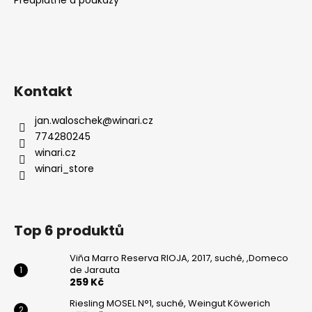
Kontakt
jan.waloschek
@
winari.cz
774280245
winari.cz
winari_store
Top 6 produktů
Viňa Marro Reserva RIOJA, 2017, suché, ,Domeco
de Jarauta
259 Kč
Riesling MOSEL N°1, suché, Weingut Köwerich