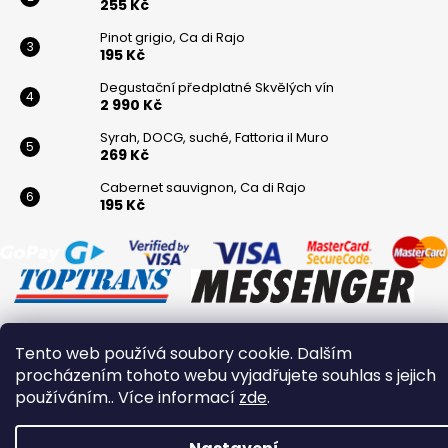
255 Kč
Pinot grigio, Ca di Rajo
195 Kč
Degustační předplatné Skvělých vín
2 990 Kč
Syrah, DOCG, suché, Fattoria il Muro
269 Kč
Cabernet sauvignon, Ca di Rajo
195 Kč
Tento web používá soubory cookie. Dalším
Vytvořil Shoptet
procházením tohoto webu vyjadřujete souhlas s jejich
Copyright 2026
Winaři
. Všechna práva vyhrazena.
používáním.. Více informací
zde
.