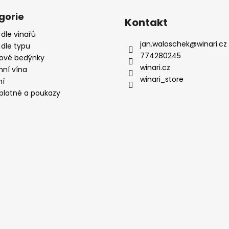
gorie
Kontakt
 dle vinařů
jan.waloschek
@
winari.cz
 dle typu
774280245
ové bedýnky
winari.cz
mní vína
winari_store
ní
platné a poukazy