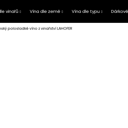
le vinařů
Vína dle země
Vína dle typu
Dárkové
ýnský polosladké víno z vinařství LAHOFER