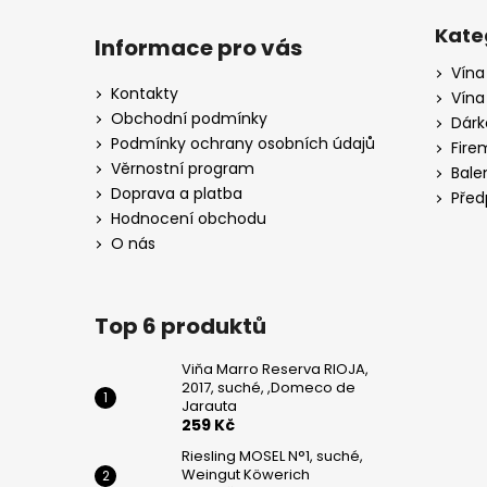
Z
WEINGUT
KÖWERICH
á
Kate
Informace pro vás
255
p
Kč
Vína
a
Kontakty
Vína
PINOT
t
Obchodní podmínky
Dárk
GRIGIO,
í
Podmínky ochrany osobních údajů
CA
Fire
DI
Věrnostní program
Bale
RAJO
Doprava a platba
Před
195
Hodnocení obchodu
Kč
O nás
Top 6 produktů
Viňa Marro Reserva RIOJA,
2017, suché, ,Domeco de
Jarauta
259 Kč
Riesling MOSEL N°1, suché,
Weingut Köwerich