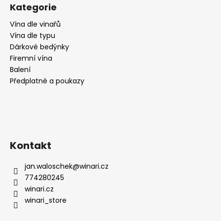
č
Kategorie
u
j
Vína dle vinařů
e
Vína dle typu
m
Dárkové bedýnky
e
Firemní vína
Balení
Předplatné a poukazy
PINOT
GRIGIO,
CA
DI
RAJO
195
Kč
Kontakt
jan.waloschek
@
winari.cz
774280245
winari.cz
winari_store