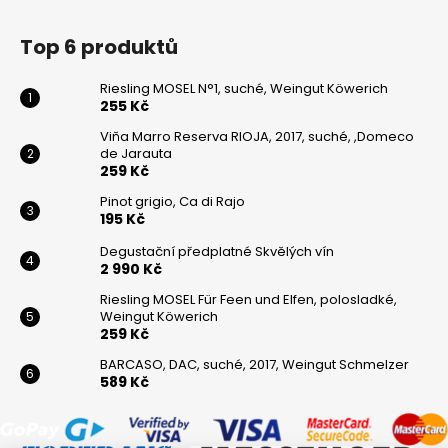
Top 6 produktů
Riesling MOSEL N°1, suché, Weingut Köwerich
255 Kč
Viňa Marro Reserva RIOJA, 2017, suché, ,Domeco
de Jarauta
259 Kč
Pinot grigio, Ca di Rajo
195 Kč
Degustační předplatné Skvělých vín
2 990 Kč
Riesling MOSEL Für Feen und Elfen, polosladké,
Weingut Köwerich
259 Kč
BARCASO, DAC, suché, 2017, Weingut Schmelzer
589 Kč