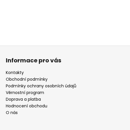
a
j
í
t
?
Z
á
Informace pro vás
p
HLEDAT
a
Kontakty
t
Obchodní podmínky
í
Podmínky ochrany osobních údajů
D
Věrnostní program
o
Doprava a platba
p
Hodnocení obchodu
o
O nás
r
u