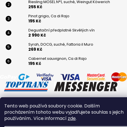
Riesling MOSEL N°1, suché, Weingut Köwerich
255 Kč
Pinot grigio, Ca di Rajo
195 Kč
Degustační předplatné Skvělých vín
2 990 Kč
Syrah, DOCG, suché, Fattoria il Muro
269 Kč
Cabernet sauvignon, Ca di Rajo
195 Kč
Tento web používá soubory cookie. Dalším
Vytvořil Shoptet
procházením tohoto webu vyjadřujete souhlas s jejich
Copyright 2026
Winaři
. Všechna práva vyhrazena.
používáním.. Více informací
zde
.