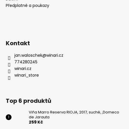
Předplatné a poukazy
Kontakt
jan.waloschek
@
winari.cz
774280245
winari.cz
winari_store
Top 6 produktů
Viňa Marro Reserva RIOJA, 2017, suché, ,Domeco
de Jarauta
259 Kč