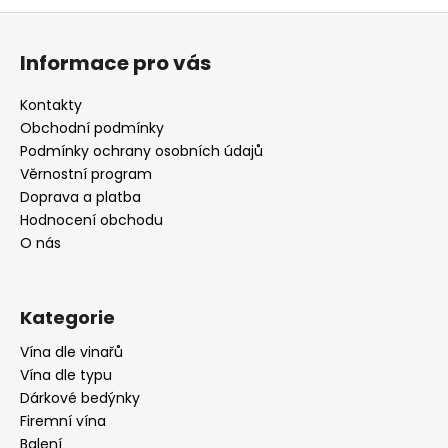
Z
á
Informace pro vás
p
a
Kontakty
t
Obchodní podmínky
í
Podmínky ochrany osobních údajů
Věrnostní program
Doprava a platba
Hodnocení obchodu
O nás
Kategorie
Vína dle vinařů
Vína dle typu
Dárkové bedýnky
Firemní vína
Balení