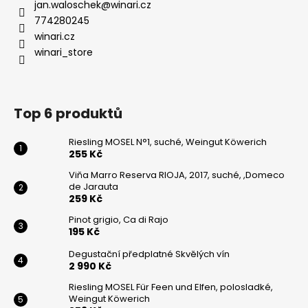
jan.waloschek
@
winari.cz
774280245
winari.cz
winari_store
Top 6 produktů
Riesling MOSEL N°1, suché, Weingut Köwerich
255 Kč
Viňa Marro Reserva RIOJA, 2017, suché, ,Domeco
de Jarauta
259 Kč
Pinot grigio, Ca di Rajo
195 Kč
Degustační předplatné Skvělých vín
2 990 Kč
Riesling MOSEL Für Feen und Elfen, polosladké,
Weingut Köwerich