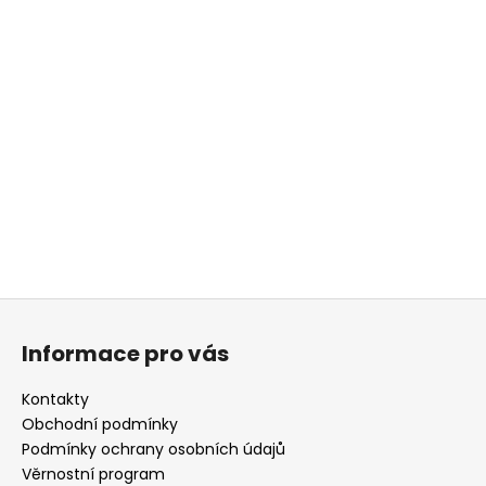
Z
á
Informace pro vás
p
a
Kontakty
t
Obchodní podmínky
í
Podmínky ochrany osobních údajů
Věrnostní program