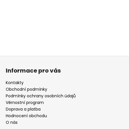
a
j
í
t
?
Z
á
HLEDAT
Informace pro vás
p
a
Kontakty
t
Obchodní podmínky
D
í
Podmínky ochrany osobních údajů
o
Věrnostní program
p
Doprava a platba
o
r
Hodnocení obchodu
u
O nás