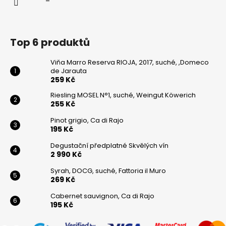
Top 6 produktů
Viňa Marro Reserva RIOJA, 2017, suché, ,Domeco
de Jarauta
259 Kč
Riesling MOSEL N°1, suché, Weingut Köwerich
255 Kč
Pinot grigio, Ca di Rajo
195 Kč
Degustační předplatné Skvělých vín
2 990 Kč
Syrah, DOCG, suché, Fattoria il Muro
269 Kč
Cabernet sauvignon, Ca di Rajo
195 Kč