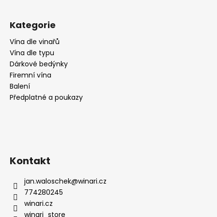
č
u
j
Kategorie
e
m
Vína dle vinařů
e
Vína dle typu
Dárkové bedýnky
Firemní vína
DEGUSTAČNÍ
Balení
PŘEDPLATNÉ
Předplatné a poukazy
SKVĚLÝCH
VÍN
2
990
Kč
Kontakt
jan.waloschek
@
winari.cz
774280245
winari.cz
winari_store