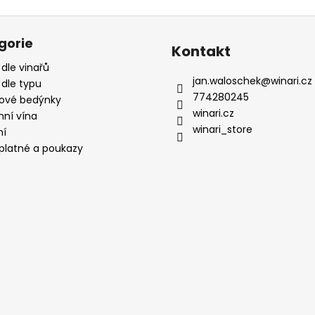
gorie
Kontakt
 dle vinařů
jan.waloschek
@
winari.cz
 dle typu
774280245
ové bedýnky
winari.cz
mní vína
winari_store
ní
platné a poukazy