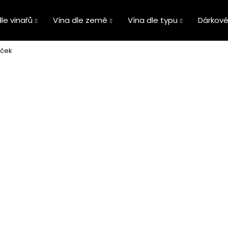
le vinařů
Vína dle země
Vína dle typu
Dárkové
aček