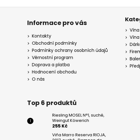
Z
á
Kate
Informace pro vás
p
Vína
a
Kontakty
Vína
t
Obchodní podmínky
Dárk
í
Podmínky ochrany osobních údajů
Fire
Věrnostní program
Bale
Doprava a platba
Před
Hodnocení obchodu
O nás
Top 6 produktů
Riesling MOSEL N°1, suché,
Weingut Köwerich
255 Kč
Viňa Marro Reserva RIOJA,