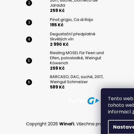
2017, suché, ,Domeco de
Jarauta
259 Kč
Pinot grigio, Ca di Rajo
195 Kč
Degustační předplatné
Skvělých vín
2 990 Kč
Riesling MOSEL Für Feen und
Elfen, polosladké, Weingut
Köwerich
259 Kč
BARCASO, DAC, suché, 2017,
Weingut Schmelzer
589 Kč
Tento web 
tohoto webu
informací
Copyright 2026
Winaři
. Všechna práva vyhrazena.
Nastave