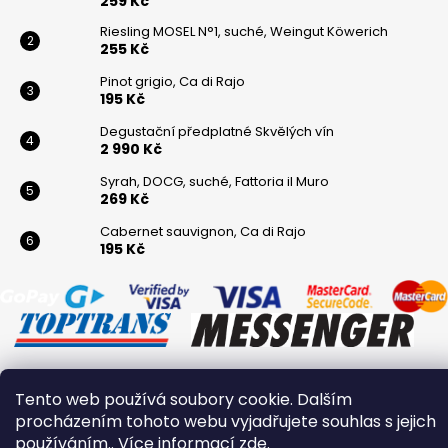
259 Kč
Riesling MOSEL N°1, suché, Weingut Köwerich
255 Kč
Pinot grigio, Ca di Rajo
195 Kč
Degustační předplatné Skvělých vín
2 990 Kč
Syrah, DOCG, suché, Fattoria il Muro
269 Kč
Cabernet sauvignon, Ca di Rajo
195 Kč
Tento web používá soubory cookie. Dalším
Vytvořil Shoptet
procházením tohoto webu vyjadřujete souhlas s jejich
Copyright 2026
Winaři
. Všechna práva vyhrazena.
používáním.. Více informací
zde
.