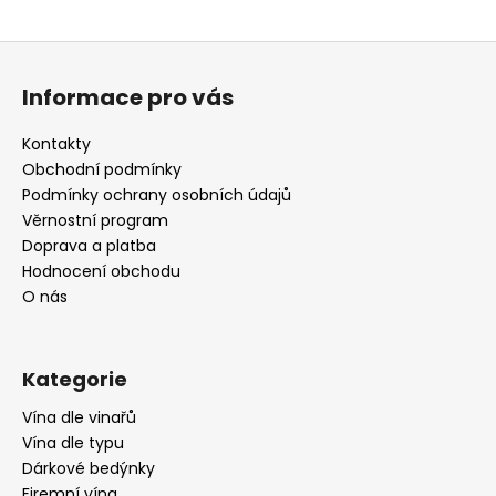
Z
á
Informace pro vás
p
a
Kontakty
t
Obchodní podmínky
í
Podmínky ochrany osobních údajů
Věrnostní program
Doprava a platba
Hodnocení obchodu
O nás
Kategorie
Vína dle vinařů
Vína dle typu
Dárkové bedýnky
Firemní vína