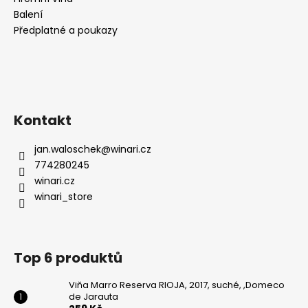
Balení
Předplatné a poukazy
Kontakt
jan.waloschek
@
winari.cz
774280245
winari.cz
winari_store
Top 6 produktů
Viňa Marro Reserva RIOJA, 2017, suché, ,Domeco
de Jarauta