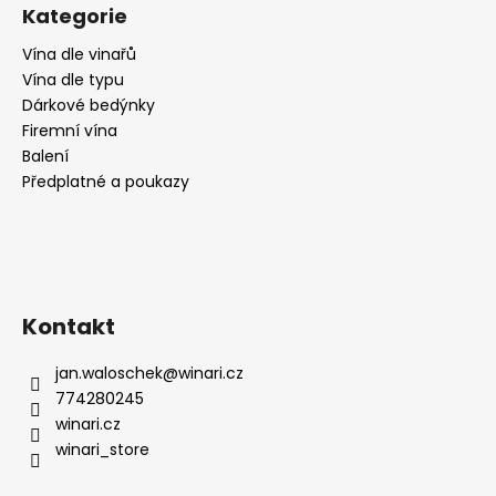
č
Kategorie
u
j
Vína dle vinařů
e
Vína dle typu
m
Dárkové bedýnky
e
Firemní vína
Balení
Předplatné a poukazy
SYRAH,
DOCG,
SUCHÉ,
FATTORIA
IL
MURO
269
Kontakt
Kč
jan.waloschek
@
winari.cz
774280245
winari.cz
winari_store