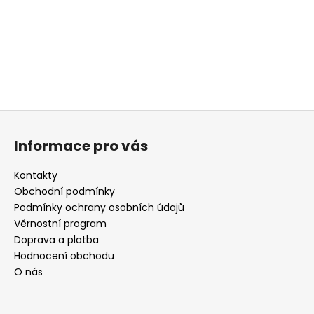
a
j
í
t
?
Z
á
Informace pro vás
p
HLEDAT
a
Kontakty
t
Obchodní podmínky
í
Podmínky ochrany osobních údajů
D
Věrnostní program
o
Doprava a platba
p
Hodnocení obchodu
o
O nás
r
u