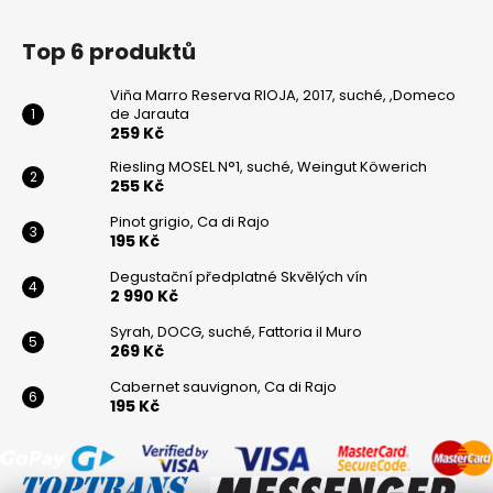
Top 6 produktů
Viňa Marro Reserva RIOJA, 2017, suché, ,Domeco
de Jarauta
259 Kč
Riesling MOSEL N°1, suché, Weingut Köwerich
255 Kč
Pinot grigio, Ca di Rajo
195 Kč
Degustační předplatné Skvělých vín
2 990 Kč
Syrah, DOCG, suché, Fattoria il Muro
269 Kč
Cabernet sauvignon, Ca di Rajo
195 Kč