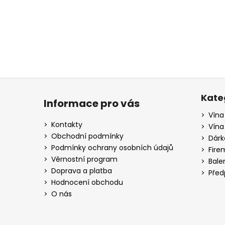
a
j
í
t
?
Z
á
Kate
Informace pro vás
p
Vína
HLEDAT
a
Kontakty
Vína
t
Obchodní podmínky
Dárk
í
Podmínky ochrany osobních údajů
Fire
D
Věrnostní program
Bale
o
Doprava a platba
Před
p
Hodnocení obchodu
o
O nás
r
u