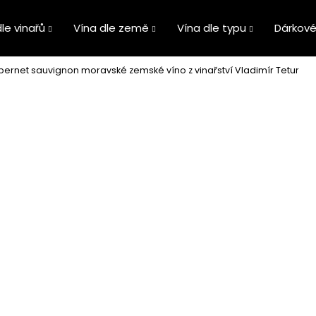
le vinařů
Vína dle země
Vína dle typu
Dárkové
ernet sauvignon moravské zemské víno z vinařství Vladimír Tetur