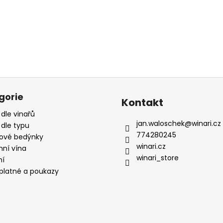
gorie
Kontakt
 dle vinařů
jan.waloschek
@
winari.cz
 dle typu
774280245
ové bedýnky
winari.cz
mní vína
winari_store
ní
platné a poukazy