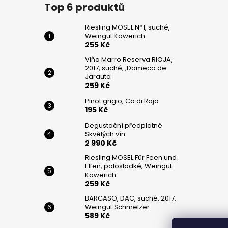
č
Top 6 produktů
u
j
Riesling MOSEL N°1, suché,
e
Weingut Köwerich
m
255 Kč
e
Viňa Marro Reserva RIOJA,
2017, suché, ,Domeco de
Jarauta
259 Kč
RIESLING
MOSEL
Pinot grigio, Ca di Rajo
N°1,
195 Kč
SUCHÉ,
WEINGUT
Degustační předplatné
KÖWERICH
Skvělých vín
255
2 990 Kč
Kč
Riesling MOSEL Für Feen und
Elfen, polosladké, Weingut
VIŇA
Köwerich
MARRO
259 Kč
RESERVA
RIOJA,
BARCASO, DAC, suché, 2017,
2017,
Weingut Schmelzer
SUCHÉ,
589 Kč
,DOMECO