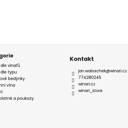
gorie
Kontakt
 dle vinařů
jan.waloschek
@
winari.cz
 dle typu
774280245
ové bedýnky
winari.cz
mní vína
winari_store
ní
platné a poukazy