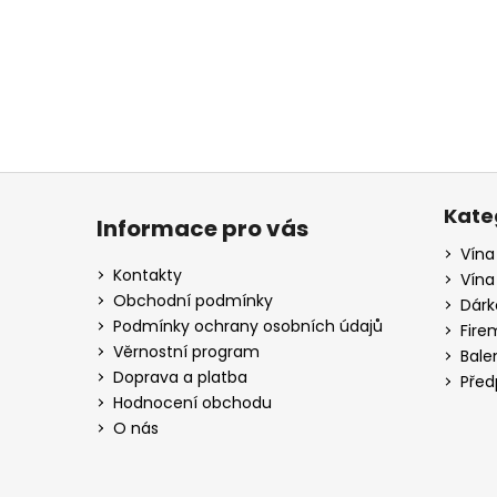
a
j
í
t
?
Z
á
Kate
Informace pro vás
p
Vína
HLEDAT
a
Kontakty
Vína
t
Obchodní podmínky
Dárk
í
Podmínky ochrany osobních údajů
Fire
D
Věrnostní program
Bale
o
Doprava a platba
Před
p
Hodnocení obchodu
o
O nás
r
u