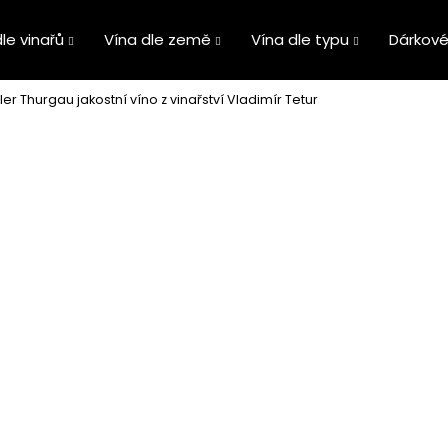
le vinařů
Vína dle země
Vína dle typu
Dárkové
ler Thurgau jakostní víno z vinařství Vladimír Tetur