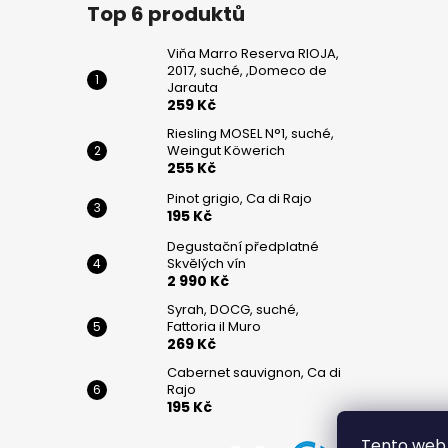
č
Top 6 produktů
u
j
Viňa Marro Reserva RIOJA,
e
2017, suché, ,Domeco de
m
Jarauta
259 Kč
e
Riesling MOSEL N°1, suché,
Weingut Köwerich
255 Kč
VIŇA
MARRO
Pinot grigio, Ca di Rajo
RESERVA
195 Kč
RIOJA,
2017,
Degustační předplatné
SUCHÉ,
Skvělých vín
,DOMECO
2 990 Kč
DE
JARAUTA
Syrah, DOCG, suché,
Fattoria il Muro
259
269 Kč
Kč
Cabernet sauvignon, Ca di
RIESLING
Rajo
MOSEL
195 Kč
N°1,
SUCHÉ,
Tento web 