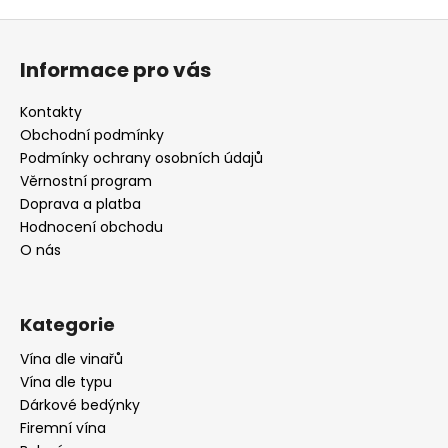
Z
á
Informace pro vás
p
a
Kontakty
t
Obchodní podmínky
í
Podmínky ochrany osobních údajů
Věrnostní program
Doprava a platba
Hodnocení obchodu
O nás
Kategorie
Vína dle vinařů
Vína dle typu
Dárkové bedýnky
Firemní vína