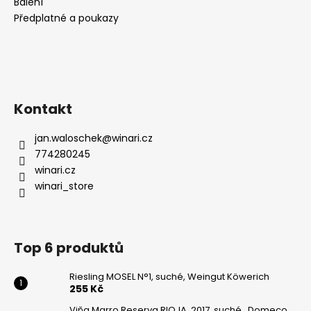
Balení
Předplatné a poukazy
Kontakt
jan.waloschek
@
winari.cz
774280245
winari.cz
winari_store
Top 6 produktů
Riesling MOSEL N°1, suché, Weingut Köwerich
255 Kč
Viňa Marro Reserva RIOJA, 2017, suché, ,Domeco