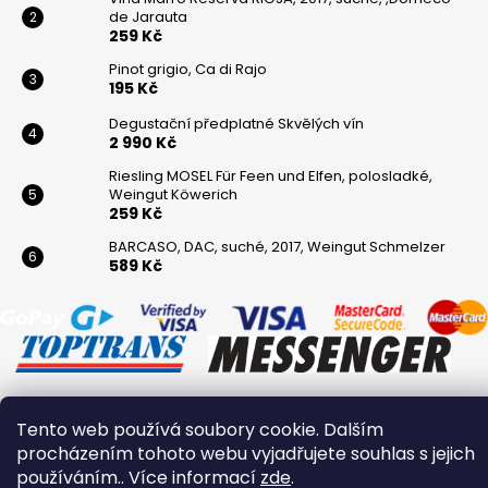
de Jarauta
259 Kč
Pinot grigio, Ca di Rajo
195 Kč
Degustační předplatné Skvělých vín
2 990 Kč
Riesling MOSEL Für Feen und Elfen, polosladké,
Weingut Köwerich
259 Kč
BARCASO, DAC, suché, 2017, Weingut Schmelzer
589 Kč
Tento web používá soubory cookie. Dalším
Vytvořil Shoptet
procházením tohoto webu vyjadřujete souhlas s jejich
Copyright 2026
Winaři
. Všechna práva vyhrazena.
používáním.. Více informací
zde
.