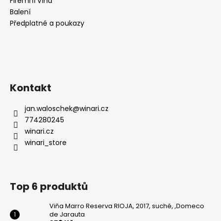
Firemní vína
Balení
Předplatné a poukazy
Kontakt
jan.waloschek
@
winari.cz
774280245
winari.cz
winari_store
Top 6 produktů
Viňa Marro Reserva RIOJA, 2017, suché, ,Domeco
de Jarauta