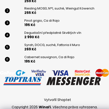
259 Kč
Riesling MOSEL N°1, suché, Weingut Köwerich
255 Kč
Pinot grigio, Ca di Rajo
195 Kč
Degustační předplatné Skvělých vín
2 990 Kč
Syrah, DOCG, suché, Fattoria il Muro
269 Kč
Cabernet sauvignon, Ca di Rajo
195 Kč
Vytvořil Shoptet
Copyright 2026
Winaři
. Všechna práva vyhrazena.