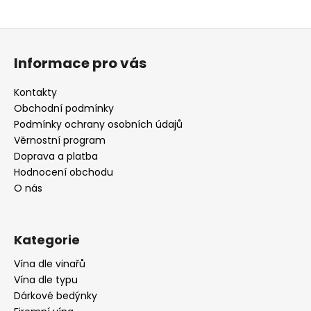
Z
á
Informace pro vás
p
a
Kontakty
t
Obchodní podmínky
í
Podmínky ochrany osobních údajů
Věrnostní program
Doprava a platba
Hodnocení obchodu
O nás
Kategorie
Vína dle vinařů
Vína dle typu
Dárkové bedýnky