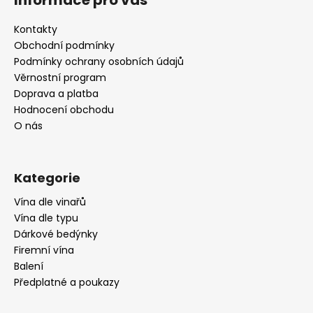
p
a
Kontakty
t
Obchodní podmínky
í
Podmínky ochrany osobních údajů
Věrnostní program
Doprava a platba
Hodnocení obchodu
O nás
Kategorie
Vína dle vinařů
Vína dle typu
Dárkové bedýnky
Firemní vína
Balení
Předplatné a poukazy