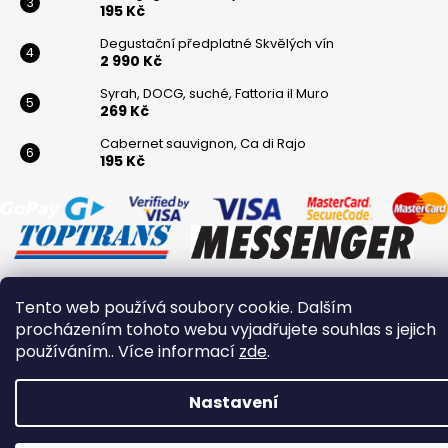
195 Kč
Degustační předplatné Skvělých vín
2 990 Kč
Syrah, DOCG, suché, Fattoria il Muro
269 Kč
Cabernet sauvignon, Ca di Rajo
195 Kč
Tento web používá soubory cookie. Dalším
Vytvořil Shoptet
procházením tohoto webu vyjadřujete souhlas s jejich
Copyright 2026
Winaři
. Všechna práva vyhrazena.
používáním.. Více informací
zde
.
Nastavení