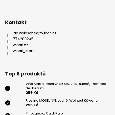
Kontakt
jan.waloschek
@
winari.cz
774280245
winari.cz
winari_store
Top 6 produktů
Viňa Marro Reserva RIOJA, 2017, suché, ,Domeco
de Jarauta
259 Kč
Riesling MOSEL N°1, suché, Weingut Köwerich
255 Kč
Pinot grigio, Ca di Rajo