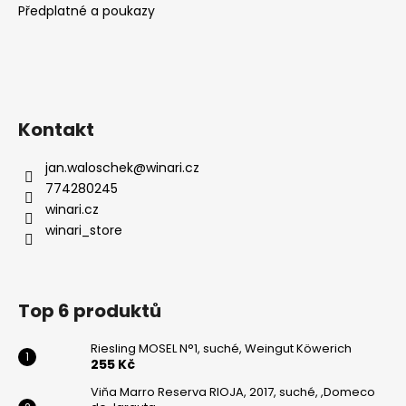
Předplatné a poukazy
Kontakt
jan.waloschek
@
winari.cz
774280245
winari.cz
winari_store
Top 6 produktů
Riesling MOSEL N°1, suché, Weingut Köwerich
255 Kč
Viňa Marro Reserva RIOJA, 2017, suché, ,Domeco