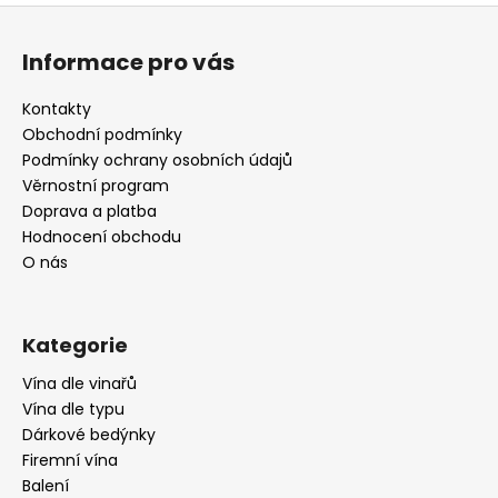
Z
á
Informace pro vás
p
a
Kontakty
t
Obchodní podmínky
í
Podmínky ochrany osobních údajů
Věrnostní program
Doprava a platba
Hodnocení obchodu
O nás
Kategorie
Vína dle vinařů
Vína dle typu
Dárkové bedýnky
Firemní vína
Balení