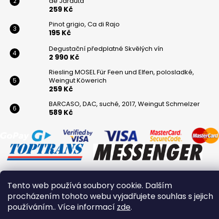
de Jarauta
259 Kč
Pinot grigio, Ca di Rajo
195 Kč
Degustační předplatné Skvělých vín
2 990 Kč
Riesling MOSEL Für Feen und Elfen, polosladké,
Weingut Köwerich
259 Kč
BARCASO, DAC, suché, 2017, Weingut Schmelzer
589 Kč
Tento web používá soubory cookie. Dalším
Vytvořil Shoptet
procházením tohoto webu vyjadřujete souhlas s jejich
Copyright 2026
Winaři
. Všechna práva vyhrazena.
používáním.. Více informací
zde
.