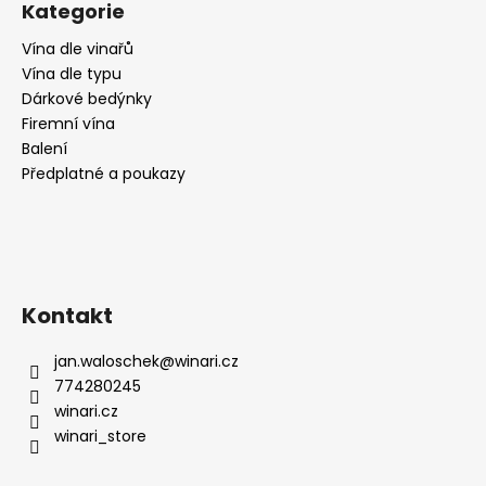
Kategorie
Vína dle vinařů
Vína dle typu
Dárkové bedýnky
Firemní vína
Balení
Předplatné a poukazy
Kontakt
jan.waloschek
@
winari.cz
774280245
winari.cz
winari_store