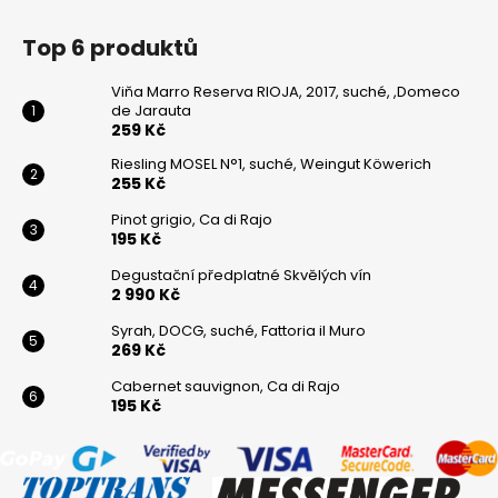
Top 6 produktů
Viňa Marro Reserva RIOJA, 2017, suché, ,Domeco
de Jarauta
259 Kč
Riesling MOSEL N°1, suché, Weingut Köwerich
255 Kč
Pinot grigio, Ca di Rajo
195 Kč
Degustační předplatné Skvělých vín
2 990 Kč
Syrah, DOCG, suché, Fattoria il Muro
269 Kč
Cabernet sauvignon, Ca di Rajo
195 Kč