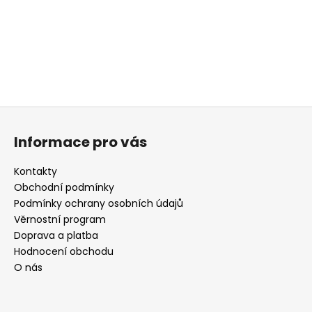
Z
á
Informace pro vás
p
a
Kontakty
t
Obchodní podmínky
í
Podmínky ochrany osobních údajů
Věrnostní program
Doprava a platba
Hodnocení obchodu
O nás