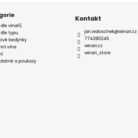
gorie
Kontakt
 dle vinařů
jan.waloschek
@
winari.cz
 dle typu
774280245
ové bedýnky
winari.cz
mní vína
winari_store
ní
platné a poukazy