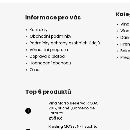
Z
á
Kate
Informace pro vás
p
Vína
a
Kontakty
Vína
t
Obchodní podmínky
Dárk
í
Podmínky ochrany osobních údajů
Fire
Věrnostní program
Bale
Doprava a platba
Před
Hodnocení obchodu
O nás
Top 6 produktů
Viňa Marro Reserva RIOJA,
2017, suché, ,Domeco de
Jarauta
259 Kč
Riesling MOSEL N°1, suché,