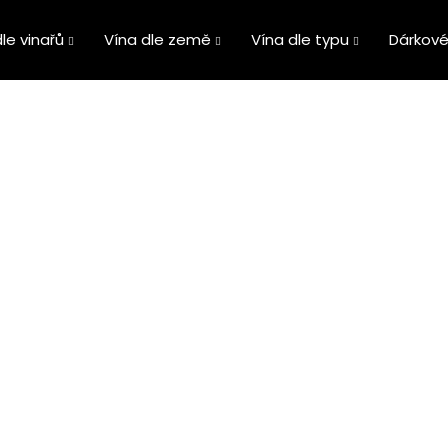
le vinařů
Vína dle země
Vína dle typu
Dárkové