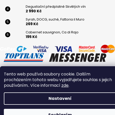
Degustační předplatné Skvělých vín
2 990 Kč
Syrah, DOCG, suché, Fattoria il Muro
269 Kč
Cabernet sauvignon, Ca di Rajo
195 Kč
Tento web používá soubory cookie. Dalším
Vytvořil Shoptet
procházením tohoto webu vyjadřujete souhlas s jejich
Copyright 2026
Winaři
. Všechna práva vyhrazena.
používáním.. Více informací
zde
.
Nastavení
Souhlasím