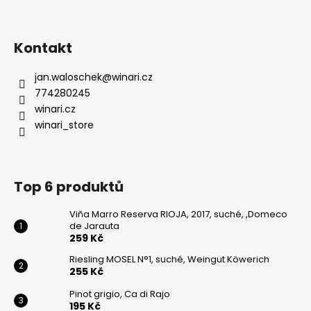
Kontakt
jan.waloschek
@
winari.cz
774280245
winari.cz
winari_store
Top 6 produktů
Viňa Marro Reserva RIOJA, 2017, suché, ,Domeco
de Jarauta
259 Kč
Riesling MOSEL N°1, suché, Weingut Köwerich
255 Kč
Pinot grigio, Ca di Rajo
195 Kč