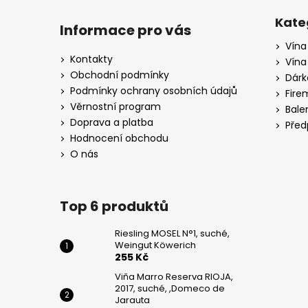
Z
DE
JARAUTA
á
Kate
Informace pro vás
259
p
Kč
Vína
a
Kontakty
Vína
PINOT
t
Obchodní podmínky
Dárk
GRIGIO,
í
Podmínky ochrany osobních údajů
CA
Fire
DI
Věrnostní program
Bale
RAJO
Doprava a platba
Před
195
Hodnocení obchodu
Kč
O nás
Top 6 produktů
Riesling MOSEL N°1, suché,
Weingut Köwerich
255 Kč
Viňa Marro Reserva RIOJA,
2017, suché, ,Domeco de
Jarauta