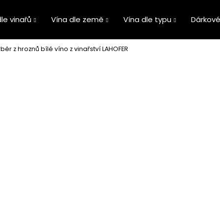
le vinařů
Vína dle země
Vína dle typu
Dárkové
běr z hroznů bílé víno z vinařství LAHOFER