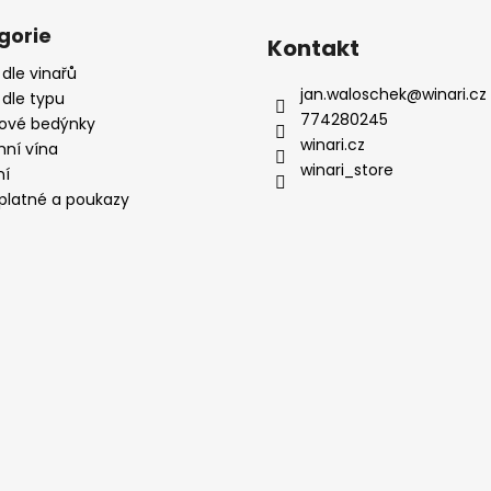
gorie
Kontakt
 dle vinařů
jan.waloschek
@
winari.cz
 dle typu
774280245
ové bedýnky
winari.cz
mní vína
winari_store
ní
platné a poukazy