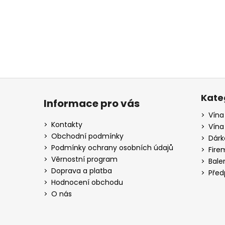
a
j
í
t
?
Z
á
Kate
Informace pro vás
p
Vína
HLEDAT
a
Kontakty
Vína
t
Obchodní podmínky
Dárk
í
Podmínky ochrany osobních údajů
Fire
D
Věrnostní program
Bale
o
Doprava a platba
Před
p
Hodnocení obchodu
o
O nás
r
u