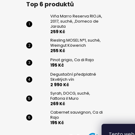
č
Top 6 produktů
u
j
Viňa Marro Reserva RIOJA,
e
2017, suché, ,Domeco de
m
Jarauta
259 Kč
e
Riesling MOSEL N°1, suché,
Weingut Köwerich
255 Kč
VIŇA
MARRO
Pinot grigio, Ca di Rajo
RESERVA
195 Kč
RIOJA,
2017,
Degustační předplatné
SUCHÉ,
Skvělých vín
,DOMECO
2 990 Kč
DE
JARAUTA
Syrah, DOCG, suché,
Fattoria il Muro
259
269 Kč
Kč
Cabernet sauvignon, Ca di
RIESLING
Rajo
MOSEL
195 Kč
N°1,
SUCHÉ,
Tento web 