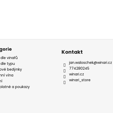
gorie
Kontakt
 dle vinařů
jan.waloschek
@
winari.cz
 dle typu
774280245
ové bedýnky
winari.cz
mní vína
winari_store
ní
platné a poukazy