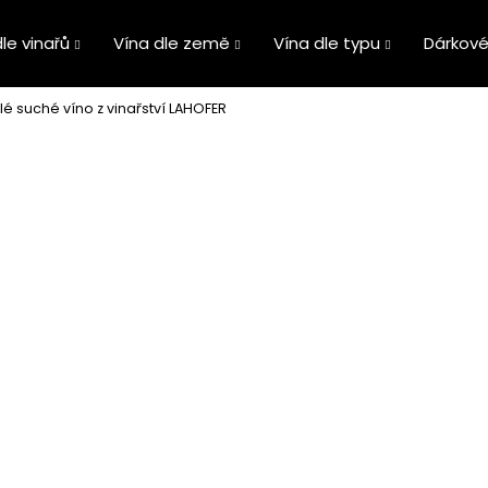
le vinařů
Vína dle země
Vína dle typu
Dárkové
lé suché víno z vinařství LAHOFER