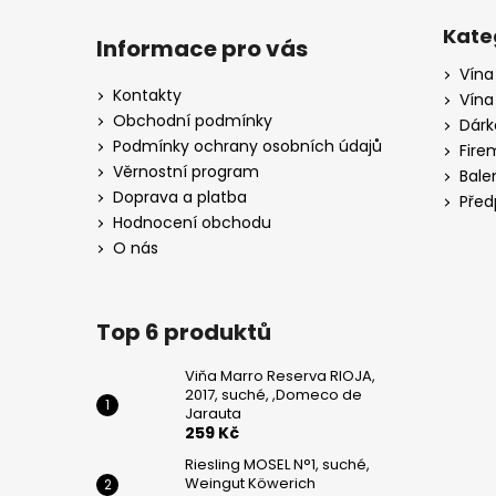
Z
WEINGUT
KÖWERICH
á
Kate
Informace pro vás
255
p
Kč
Vína
a
Kontakty
Vína
PINOT
t
Obchodní podmínky
Dárk
GRIGIO,
í
Podmínky ochrany osobních údajů
CA
Fire
DI
Věrnostní program
Bale
RAJO
Doprava a platba
Před
195
Hodnocení obchodu
Kč
O nás
Top 6 produktů
Viňa Marro Reserva RIOJA,
2017, suché, ,Domeco de
Jarauta
259 Kč
Riesling MOSEL N°1, suché,
Weingut Köwerich