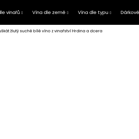
le vinařů
Vína dle země
Vína dle typu
Dárkové
škát žlutý suché bílé víno z vinařství Hrdina a dcera