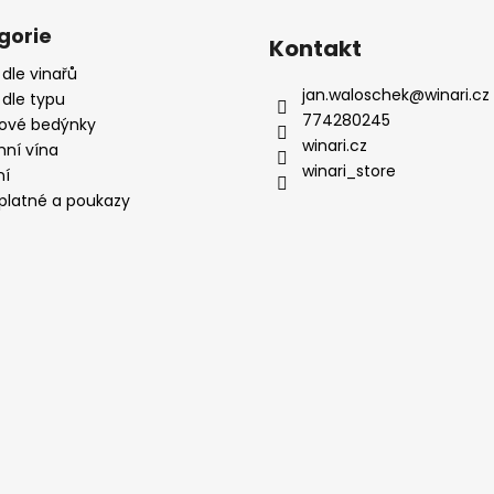
gorie
Kontakt
 dle vinařů
jan.waloschek
@
winari.cz
 dle typu
774280245
ové bedýnky
winari.cz
mní vína
winari_store
ní
platné a poukazy