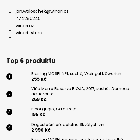
jan.waloschek
@
winari.cz
774280245
winari.cz
winari_store
Top 6 produktů
Riesling MOSEL N°1, suché, Weingut Köwerich
255 Kč
Viňa Marro Reserva RIOJA, 2017, suché, ,Domeco
de Jarauta
259 Kč
Pinot grigio, Ca di Rajo
195 Kč
Degustační předplatné Skvělých vín
2 990 Kč
Riesling MOSEL Für Feen und Elfen, polosladké,