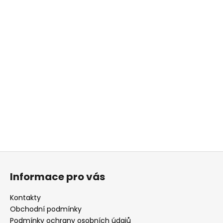
Z
á
Informace pro vás
p
a
Kontakty
t
Obchodní podmínky
í
Podmínky ochrany osobních údajů