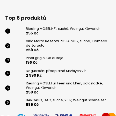
Top 6 produktů
Riesling MOSEL N°1, suché, Weingut Köwerich
255 Kč
Viňa Marro Reserva RIOJA, 2017, suché, ,Domeco
de Jarauta
259 Kč
Pinot grigio, Ca di Rajo
195 Kč
Degustační předplatné Skvělých vín
2 990 Kč
Riesling MOSEL Für Feen und Elfen, polosladké,
Weingut Köwerich
259 Kč
BARCASO, DAC, suché, 2017, Weingut Schmelzer
589 Kč