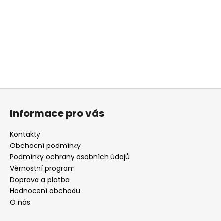
Z
á
Informace pro vás
p
a
Kontakty
t
Obchodní podmínky
í
Podmínky ochrany osobních údajů
Věrnostní program
Doprava a platba
Hodnocení obchodu
O nás