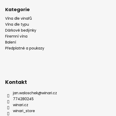
Kategorie
Vína dle vinařů
Vína dle typu
Dárkové bedýnky
Firemní vína
Balení
Předplatné a poukazy
Kontakt
jan.waloschek
@
winari.cz
774280245
winari.cz
winari_store