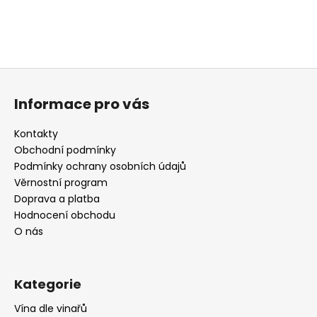
a
j
í
t
Z
?
á
Informace pro vás
p
a
Kontakty
t
Obchodní podmínky
HLEDAT
í
Podmínky ochrany osobních údajů
Věrnostní program
Doprava a platba
Hodnocení obchodu
D
O nás
o
p
o
Kategorie
r
u
Vína dle vinařů