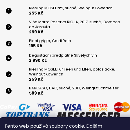
Riesling MOSEL N°1, suché, Weingut Köwerich
255 Kč
Viňa Marro Reserva RIOJA, 2017, suché, ,Domeco
de Jarauta
259 Kč
Pinot grigio, Ca di Rajo
195 Kč
Degustační předplatné Skvělých vín
2 990 Kč
Riesling MOSEL Für Feen und Elfen, polosladké,
Weingut Köwerich
259 Kč
BARCASO, DAC, suché, 2017, Weingut Schmelzer
589 Kč
Tento web používá soubory cookie. Dalším