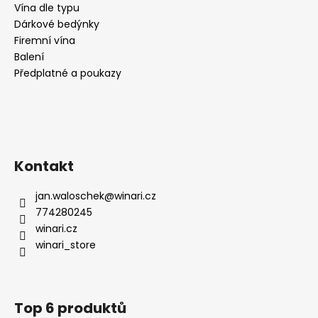
č
Vína dle typu
u
Dárkové bedýnky
j
Firemní vína
e
Balení
m
Předplatné a poukazy
e
RIESLING
MOSEL
FÜR
FEEN
Kontakt
UND
ELFEN,
POLOSLADKÉ,
jan.waloschek
@
winari.cz
WEINGUT
774280245
KÖWERICH
winari.cz
259
winari_store
Kč
Top 6 produktů