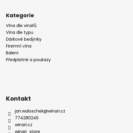
č
u
j
Kategorie
e
m
Vína dle vinařů
e
Vína dle typu
Dárkové bedýnky
Firemní vína
VIŇA
Balení
MARRO
Předplatné a poukazy
RESERVA
RIOJA,
2017,
SUCHÉ,
,DOMECO
DE
JARAUTA
Kontakt
259
Kč
jan.waloschek
@
winari.cz
774280245
winari.cz
winari_store