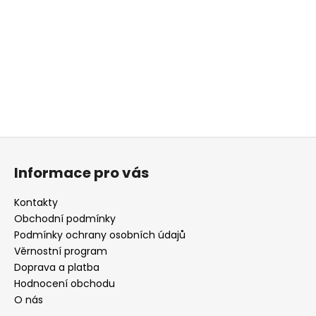
a
j
í
t
?
Z
á
HLEDAT
Informace pro vás
p
a
Kontakty
t
Obchodní podmínky
D
í
Podmínky ochrany osobních údajů
o
Věrnostní program
p
Doprava a platba
o
r
Hodnocení obchodu
u
O nás