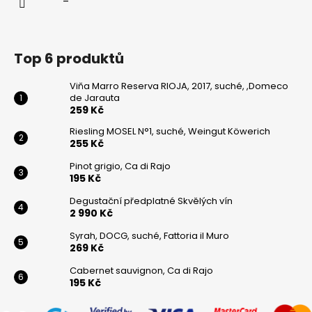
Top 6 produktů
Viňa Marro Reserva RIOJA, 2017, suché, ,Domeco
de Jarauta
259 Kč
Riesling MOSEL N°1, suché, Weingut Köwerich
255 Kč
Pinot grigio, Ca di Rajo
195 Kč
Degustační předplatné Skvělých vín
2 990 Kč
Syrah, DOCG, suché, Fattoria il Muro
269 Kč
Cabernet sauvignon, Ca di Rajo
195 Kč