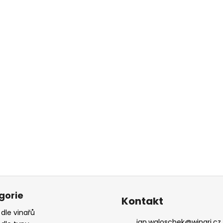
gorie
Kontakt
 dle vinařů
jan.waloschek
@
winari.cz