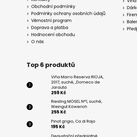
Vína
WEINGUT
t
KÖWERICH
Obchodní podmínky
Dárk
í
Podmínky ochrany osobních údajů
255
Fire
Kč
Věrnostní program
Bale
Doprava a platba
Před
PINOT
Hodnocení obchodu
GRIGIO,
CA
O nás
DI
RAJO
195
Top 6 produktů
Kč
Viňa Marro Reserva RIOJA,
2017, suché, ,Domeco de
Jarauta
259 Kč
Riesling MOSEL N°1, suché,
Weingut Köwerich
255 Kč
Pinot grigio, Ca di Rajo
195 Kč
Degustační předplatné