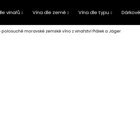
le vinařů
Vína dle země
Vína dle typu
Dárkové
é polosuché moravské zemské víno z vinařství Piálek a Jäger