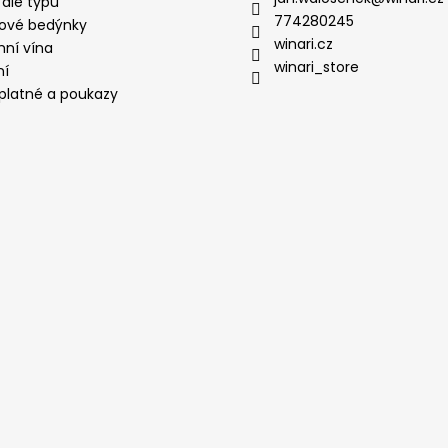
 dle typu
774280245
ové bedýnky
winari.cz
mní vína
winari_store
ní
platné a poukazy