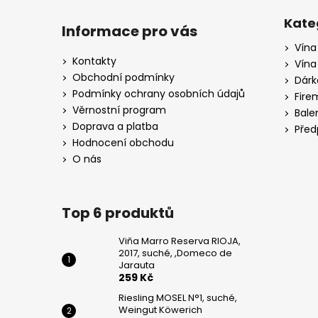
Z
WEINGUT
KÖWERICH
á
Kate
Informace pro vás
255
p
Kč
Vína
a
Kontakty
Vína
PINOT
t
Obchodní podmínky
Dárk
GRIGIO,
í
Podmínky ochrany osobních údajů
CA
Fire
DI
Věrnostní program
Bale
RAJO
Doprava a platba
Před
195
Hodnocení obchodu
Kč
O nás
Top 6 produktů
Viňa Marro Reserva RIOJA,
2017, suché, ,Domeco de
Jarauta
259 Kč
Riesling MOSEL N°1, suché,
Weingut Köwerich