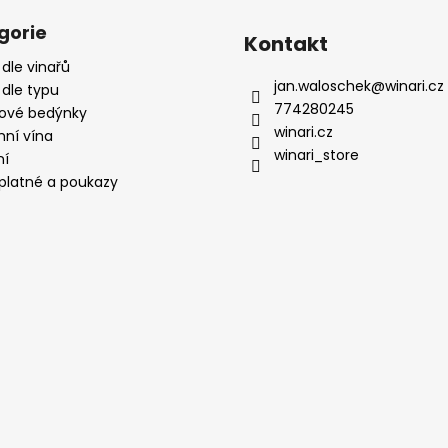
gorie
Kontakt
 dle vinařů
jan.waloschek
@
winari.cz
 dle typu
774280245
ové bedýnky
winari.cz
mní vína
winari_store
ní
platné a poukazy