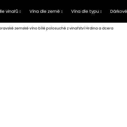
le vinařů
Vína dle země
Vína dle typu
Dárkové
ravské zemské víno bílé polosuché z vinařství Hrdina a dcera