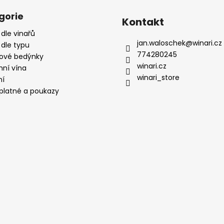
gorie
Kontakt
 dle vinařů
jan.waloschek
@
winari.cz
 dle typu
774280245
ové bedýnky
winari.cz
mní vína
winari_store
ní
platné a poukazy