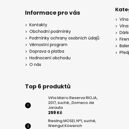
Z
WEINGUT
KÖWERICH
á
Kate
Informace pro vás
255
p
Kč
Vína
a
Kontakty
Vína
PINOT
t
Obchodní podmínky
Dárk
GRIGIO,
í
Podmínky ochrany osobních údajů
CA
Fire
DI
Věrnostní program
Bale
RAJO
Doprava a platba
Před
195
Hodnocení obchodu
Kč
O nás
Top 6 produktů
Viňa Marro Reserva RIOJA,
2017, suché, ,Domeco de
Jarauta
259 Kč
Riesling MOSEL N°1, suché,
Weingut Köwerich