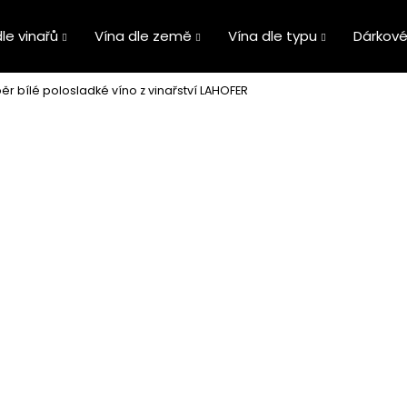
le vinařů
Vína dle země
Vína dle typu
Dárkové
ěr bílé polosladké víno z vinařství LAHOFER