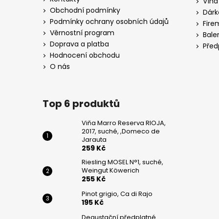
Vína
WEINGUT
t
KÖWERICH
Obchodní podmínky
Dárk
í
Podmínky ochrany osobních údajů
255
Fire
Kč
Věrnostní program
Bale
Doprava a platba
Před
PINOT
Hodnocení obchodu
GRIGIO,
CA
O nás
DI
RAJO
195
Top 6 produktů
Kč
Viňa Marro Reserva RIOJA,
2017, suché, ,Domeco de
Jarauta
259 Kč
Riesling MOSEL N°1, suché,
Weingut Köwerich
255 Kč
Pinot grigio, Ca di Rajo
195 Kč
Degustační předplatné