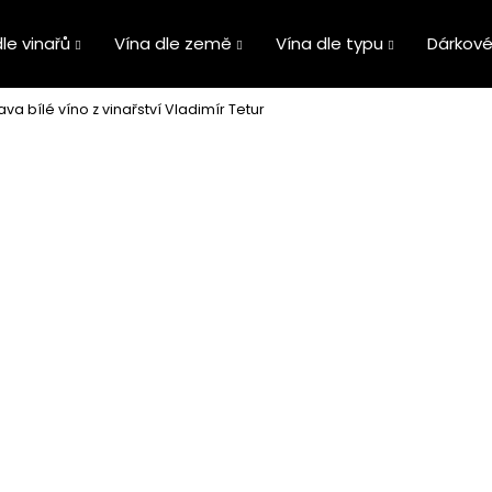
le vinařů
Vína dle země
Vína dle typu
Dárkové
ava bílé víno z vinařství Vladimír Tetur