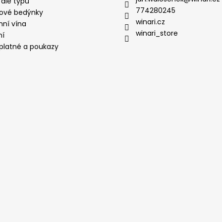
 dle typu
774280245
ové bedýnky
winari.cz
mní vína
winari_store
ní
platné a poukazy