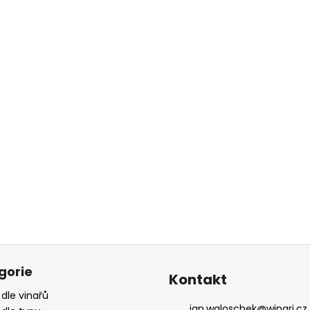
gorie
Kontakt
 dle vinařů
jan.waloschek
@
winari.cz