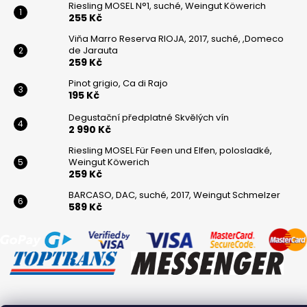
Riesling MOSEL N°1, suché, Weingut Köwerich
255 Kč
Viňa Marro Reserva RIOJA, 2017, suché, ,Domeco
de Jarauta
259 Kč
Pinot grigio, Ca di Rajo
195 Kč
Degustační předplatné Skvělých vín
2 990 Kč
Riesling MOSEL Für Feen und Elfen, polosladké,
Weingut Köwerich
259 Kč
BARCASO, DAC, suché, 2017, Weingut Schmelzer
589 Kč