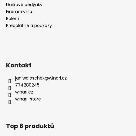
Dárkové bedýnky
Firemní vína
Balení
Předplatné a poukazy
Kontakt
jan.waloschek
@
winari.cz
774280245
winari.cz
winari_store
Top 6 produktů