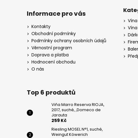
Z
WEINGUT
KÖWERICH
á
Kate
Informace pro vás
255
p
Kč
Vína
a
Kontakty
Vína
PINOT
t
Obchodní podmínky
Dárk
GRIGIO,
í
Podmínky ochrany osobních údajů
CA
Fire
DI
Věrnostní program
Bale
RAJO
Doprava a platba
Před
195
Hodnocení obchodu
Kč
O nás
Top 6 produktů
Viňa Marro Reserva RIOJA,
2017, suché, ,Domeco de
Jarauta
259 Kč
Riesling MOSEL N°1, suché,
Weingut Köwerich