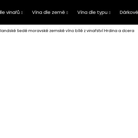
le vinařů
Vína dle země
Vína dle typu
Dárkové
landské šedé moravské zemské víno bílé z vinařství Hrdina a dcera