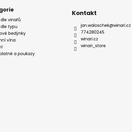
gorie
Kontakt
 dle vinařů
jan.waloschek
@
winari.cz
 dle typu
774280245
ové bedýnky
winari.cz
mní vína
winari_store
ní
platné a poukazy