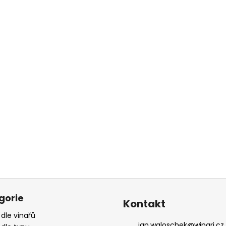
gorie
Kontakt
 dle vinařů
jan.waloschek
@
winari.cz