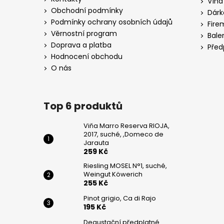
Vína
WEINGUT
t
KÖWERICH
Obchodní podmínky
Dárk
í
Podmínky ochrany osobních údajů
255
Fire
Kč
Věrnostní program
Bale
Doprava a platba
Před
PINOT
Hodnocení obchodu
GRIGIO,
CA
O nás
DI
RAJO
195
Top 6 produktů
Kč
Viňa Marro Reserva RIOJA,
2017, suché, ,Domeco de
Jarauta
259 Kč
Riesling MOSEL N°1, suché,
Weingut Köwerich
255 Kč
Pinot grigio, Ca di Rajo
195 Kč
Degustační předplatné