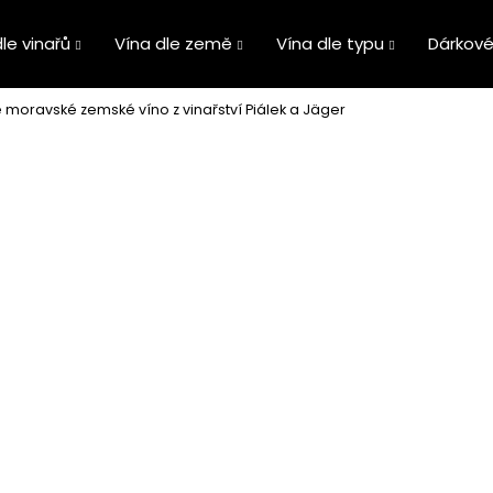
le vinařů
Vína dle země
Vína dle typu
Dárkové
é moravské zemské víno z vinařství Piálek a Jäger