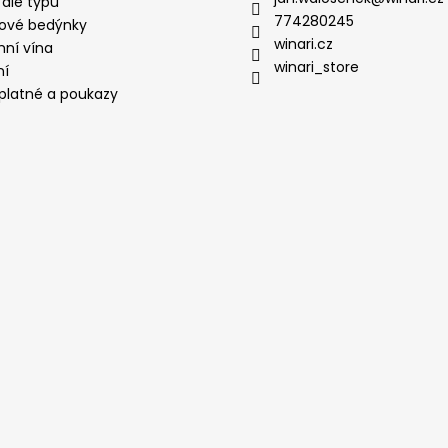
 dle typu
774280245
ové bedýnky
winari.cz
mní vína
winari_store
ní
platné a poukazy