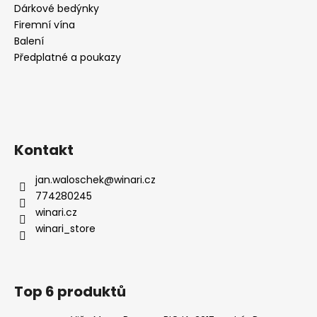
Dárkové bedýnky
Firemní vína
Balení
Předplatné a poukazy
Kontakt
jan.waloschek
@
winari.cz
774280245
winari.cz
winari_store
Top 6 produktů