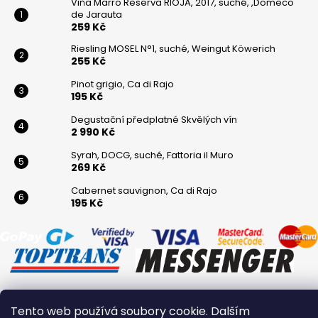
Viňa Marro Reserva RIOJA, 2017, suché, ,Domeco
de Jarauta
259 Kč
Riesling MOSEL N°1, suché, Weingut Köwerich
255 Kč
Pinot grigio, Ca di Rajo
195 Kč
Degustační předplatné Skvělých vín
2 990 Kč
Syrah, DOCG, suché, Fattoria il Muro
269 Kč
Cabernet sauvignon, Ca di Rajo
195 Kč
Tento web používá soubory cookie. Dalším
Vytvořil Shoptet