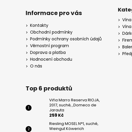
Z
WEINGUT
KÖWERICH
á
Kate
Informace pro vás
255
p
Kč
Vína
a
Kontakty
Vína
PINOT
t
Obchodní podmínky
Dárk
GRIGIO,
í
Podmínky ochrany osobních údajů
CA
Fire
DI
Věrnostní program
Bale
RAJO
Doprava a platba
Před
195
Hodnocení obchodu
Kč
O nás
Top 6 produktů
Viňa Marro Reserva RIOJA,
2017, suché, ,Domeco de
Jarauta
259 Kč
Riesling MOSEL N°1, suché,
Weingut Köwerich