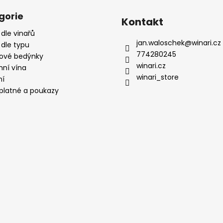
gorie
Kontakt
 dle vinařů
jan.waloschek
@
winari.cz
 dle typu
774280245
ové bedýnky
winari.cz
mní vína
winari_store
ní
platné a poukazy