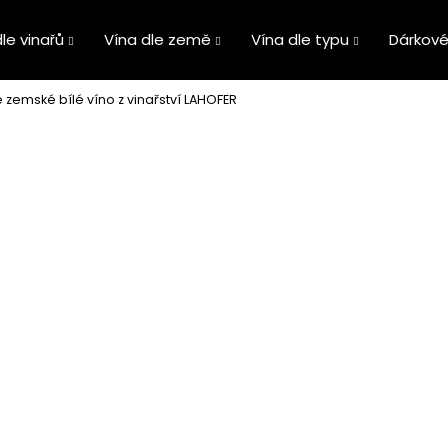
le vinařů
Vína dle země
Vína dle typu
Dárkové
zemské bílé víno z vinařství LAHOFER