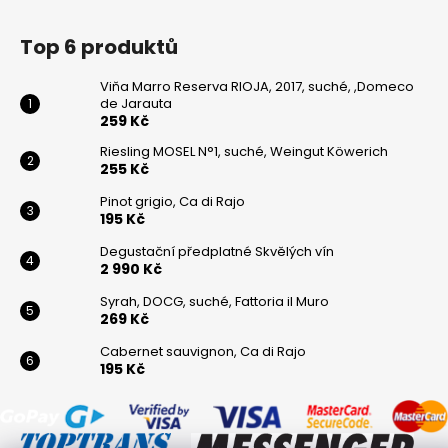
Top 6 produktů
Viňa Marro Reserva RIOJA, 2017, suché, ,Domeco
de Jarauta
259 Kč
Riesling MOSEL N°1, suché, Weingut Köwerich
255 Kč
Pinot grigio, Ca di Rajo
195 Kč
Degustační předplatné Skvělých vín
2 990 Kč
Syrah, DOCG, suché, Fattoria il Muro
269 Kč
Cabernet sauvignon, Ca di Rajo
195 Kč