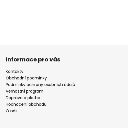
a
j
í
t
?
Z
á
Informace pro vás
p
HLEDAT
a
Kontakty
t
Obchodní podmínky
í
Podmínky ochrany osobních údajů
D
Věrnostní program
o
Doprava a platba
p
Hodnocení obchodu
o
O nás
r
u