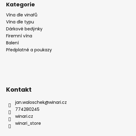
č
Kategorie
u
j
Vína dle vinařů
e
Vína dle typu
m
Dárkové bedýnky
e
Firemní vína
Balení
Předplatné a poukazy
RIESLING
MOSEL
N°1,
SUCHÉ,
WEINGUT
KÖWERICH
255
Kontakt
Kč
jan.waloschek
@
winari.cz
774280245
winari.cz
winari_store