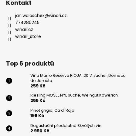
Kontakt
jan.waloschek
@
winari.cz
774280245
winari.cz
winari_store
Top 6 produktů
Viňa Marro Reserva RIOJA, 2017, suché, ,Domeco
de Jarauta
259 Kč
Riesling MOSEL N°1, suché, Weingut Köwerich
255 Kč
Pinot grigio, Ca di Rajo
195 Kč
Degustační předplatné Skvělých vín
2 990 Kč