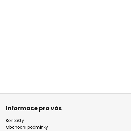
Z
á
Informace pro vás
p
a
Kontakty
t
Obchodní podmínky