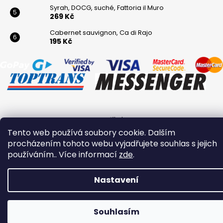
Syrah, DOCG, suché, Fattoria il Muro
269 Kč
Cabernet sauvignon, Ca di Rajo
195 Kč
Vytvořil Shoptet
Tento web používá soubory cookie. Dalším
Copyright 2026
Winaři
. Všechna práva vyhrazena.
procházením tohoto webu vyjadřujete souhlas s jejich
používáním.. Více informací
zde
.
Nastavení
Souhlasím