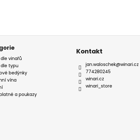
gorie
Kontakt
 dle vinařů
jan.waloschek
@
winari.cz
 dle typu
774280245
ové bedýnky
winari.cz
mní vína
winari_store
ní
platné a poukazy