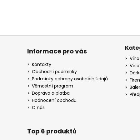
a
j
í
t
Z
?
á
Kate
Informace pro vás
p
Vína
a
Kontakty
Vína
t
Obchodní podmínky
HLEDAT
Dárk
í
Podmínky ochrany osobních údajů
Fire
Věrnostní program
Bale
Doprava a platba
Před
D
Hodnocení obchodu
o
O nás
p
o
r
Top 6 produktů
u