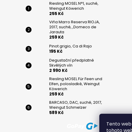
č
Riesling MOSEL N°1, suché,
u
Weingut Köwerich
j
255 Kč
e
Viňa Marro Reserva RIOJA,
m
2017, suché, ,Domeco de
e
Jarauta
259 Kč
Pinot grigio, Ca di Rajo
RIESLING
195 Kč
MOSEL
N°1,
Degustační předplatné
SUCHÉ,
Skvělých vín
WEINGUT
2 990 Kč
KÖWERICH
Riesling MOSEL Für Feen und
255
Elfen, polosladké, Weingut
Kč
Köwerich
259 Kč
VIŇA
BARCASO, DAC, suché, 2017,
MARRO
Weingut Schmelzer
RESERVA
589 Kč
RIOJA,
2017,
SUCHÉ,
Tento web 
,DOMECO
tohoto webu