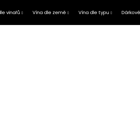
le vinařů
Vína dle země
Vína dle typu
Dárkové