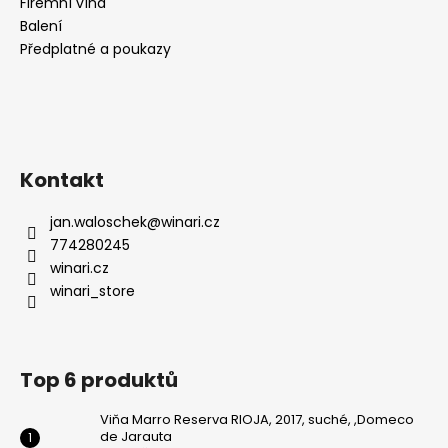
Firemní vína
Balení
Předplatné a poukazy
Kontakt
jan.waloschek
@
winari.cz
774280245
winari.cz
winari_store
Top 6 produktů
Viňa Marro Reserva RIOJA, 2017, suché, ,Domeco
de Jarauta