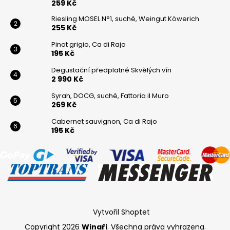
259 Kč
Riesling MOSEL N°1, suché, Weingut Köwerich
255 Kč
Pinot grigio, Ca di Rajo
195 Kč
Degustační předplatné Skvělých vín
2 990 Kč
Syrah, DOCG, suché, Fattoria il Muro
269 Kč
Cabernet sauvignon, Ca di Rajo
195 Kč
Vytvořil Shoptet
Copyright 2026
Winaři
. Všechna práva vyhrazena.