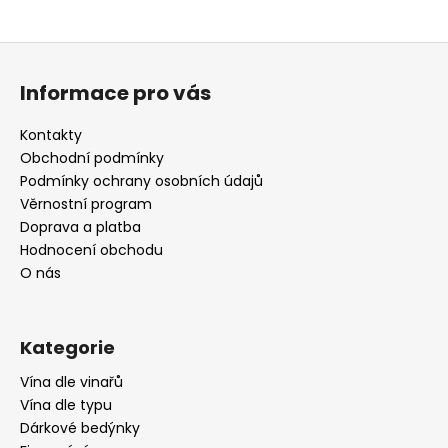
Z
á
Informace pro vás
p
a
Kontakty
t
Obchodní podmínky
í
Podmínky ochrany osobních údajů
Věrnostní program
Doprava a platba
Hodnocení obchodu
O nás
Kategorie
Vína dle vinařů
Vína dle typu
Dárkové bedýnky