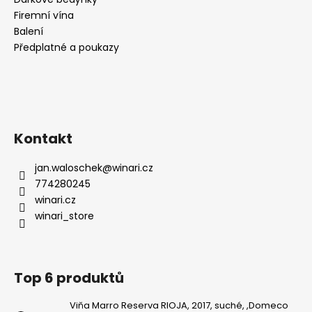
Firemní vína
Balení
Předplatné a poukazy
Kontakt
jan.waloschek
@
winari.cz
774280245
winari.cz
winari_store
Top 6 produktů
Viňa Marro Reserva RIOJA, 2017, suché, ,Domeco