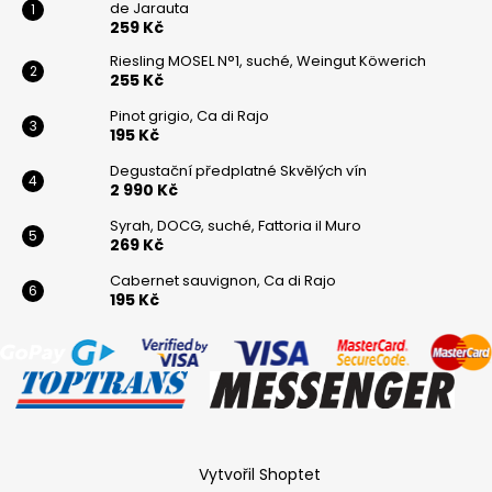
de Jarauta
259 Kč
Riesling MOSEL N°1, suché, Weingut Köwerich
255 Kč
Pinot grigio, Ca di Rajo
195 Kč
Degustační předplatné Skvělých vín
2 990 Kč
Syrah, DOCG, suché, Fattoria il Muro
269 Kč
Cabernet sauvignon, Ca di Rajo
195 Kč
Vytvořil Shoptet