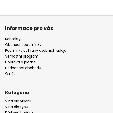
Z
á
Informace pro vás
p
a
Kontakty
t
Obchodní podmínky
í
Podmínky ochrany osobních údajů
Věrnostní program
Doprava a platba
Hodnocení obchodu
O nás
Kategorie
Vína dle vinařů
Vína dle typu
Dárkové bedýnky