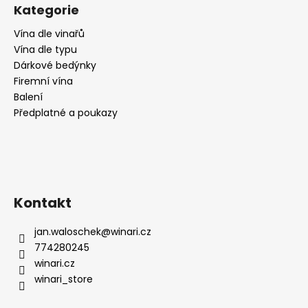
č
Kategorie
u
j
Vína dle vinařů
e
Vína dle typu
m
Dárkové bedýnky
e
Firemní vína
Balení
Předplatné a poukazy
CABERNET
SAUVIGNON,
CA
DI
RAJO
195
Kč
Kontakt
jan.waloschek
@
winari.cz
774280245
winari.cz
winari_store