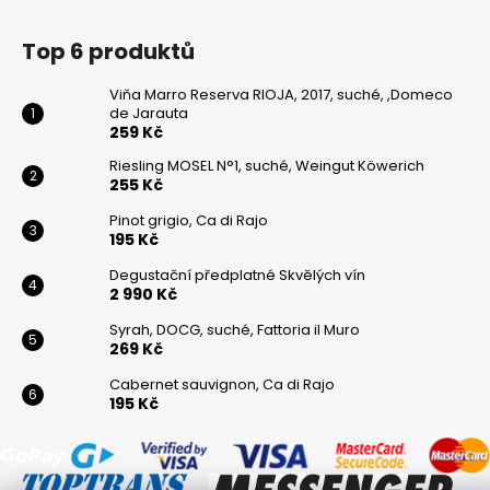
Top 6 produktů
Viňa Marro Reserva RIOJA, 2017, suché, ,Domeco
de Jarauta
259 Kč
Riesling MOSEL N°1, suché, Weingut Köwerich
255 Kč
Pinot grigio, Ca di Rajo
195 Kč
Degustační předplatné Skvělých vín
2 990 Kč
Syrah, DOCG, suché, Fattoria il Muro
269 Kč
Cabernet sauvignon, Ca di Rajo
195 Kč