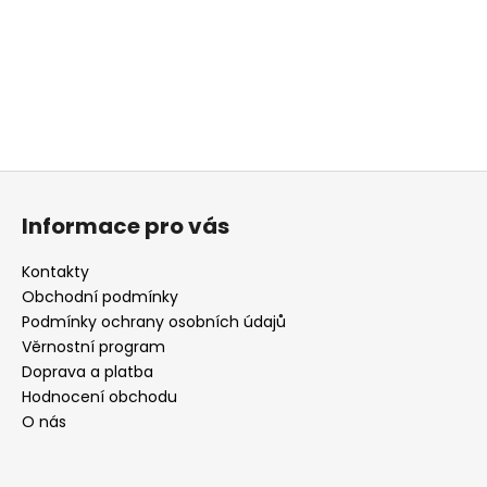
a
j
í
t
?
Z
á
Informace pro vás
p
HLEDAT
a
Kontakty
t
Obchodní podmínky
í
Podmínky ochrany osobních údajů
D
Věrnostní program
o
Doprava a platba
p
Hodnocení obchodu
o
O nás
r
u