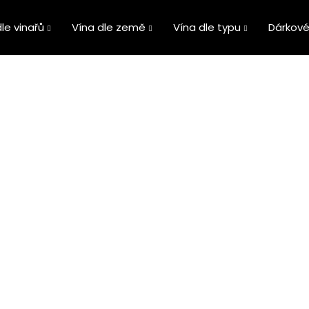
le vinařů
Vína dle země
Vína dle typu
Dárkové